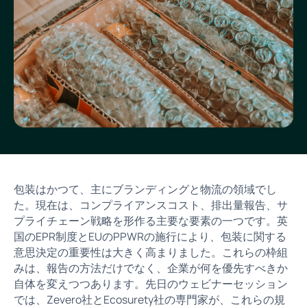
包装はかつて、主にブランディングと物流の領域でし
た。現在は、コンプライアンスコスト、排出量報告、サ
プライチェーン戦略を形作る主要な要素の一つです。英
国のEPR制度とEUのPPWRの施行により、包装に関する
意思決定の重要性は大きく高まりました。これらの枠組
みは、報告の方法だけでなく、企業が何を優先すべきか
自体を変えつつあります。先日のウェビナーセッション
では、Zevero社とEcosurety社の専門家が、これらの規