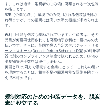
す。これは通常、消費者のごみ箱に廃棄される一次包装
を指します。
B2B（企業間取引）環境でのみ使用される包装は免除さ
れ得ますが、その証明には高い水準の根拠が求められま
す。
再利用可能な包装も奨励されています。生産者は、その
品目が何度再使用されても廃棄物手数料は一度のみの支
払いです。さらに、英国で導入予定の
デポジット・リタ
ーン・スキーム(Deposit Return Scheme：DRS)
の対象容
器は別のコンプライアンス制度で扱われるため、EPRの
廃棄物管理手数料は発生しません。
英国とEUの両方で販売する企業にとって、これらの違い
を理解することは、報告不足や回避可能な罰則を防ぐう
えで不可欠です。
規制対応のための包装データを、脱炭
素に役立てる