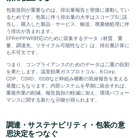
包装規則が重要なのは、排出量報告と密接に連動してい
るためです。包装に伴う排出量の大半はスコープ3に該
当し、購入した製品・サービス、輸送、廃棄物処理に伴
う排出が含まれます。
EPRやPPWR対応のために収集するデータ（材質、重
量、調達先、リサイクル可能性など）は、排出量計算に
も不可欠です。
つまり、コンプライアンスのためのデータは二重の役割
を果たします。温室効果ガスプロトコル、B Corp、
CDP、CSRD、ISSBなど枠組み横断の気候報告を支える
基盤にもなります。内部システムを早期に統合すれば、
重複作業の削減、報告負担の軽減に加え、環境パフォー
マンスに関する新たな示唆が得られます。
調達・サステナビリティ・包装の意
思決定をつなぐ