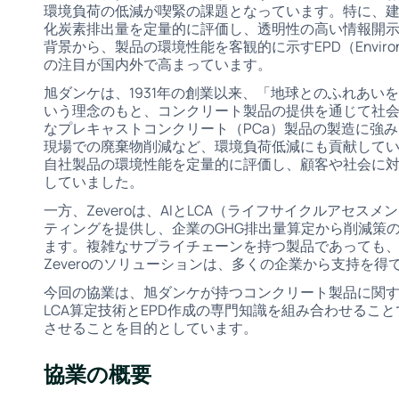
環境負荷の低減が喫緊の課題となっています。特に、
化炭素排出量を定量的に評価し、透明性の高い情報開
背景から、製品の環境性能を客観的に示すEPD（Environment
の注目が国内外で高まっています。
旭ダンケは、1931年の創業以来、「地球とのふれあい
いう理念のもと、コンクリート製品の提供を通じて社
なプレキャストコンクリート（PCa）製品の製造に強
現場での廃棄物削減など、環境負荷低減にも貢献して
自社製品の環境性能を定量的に評価し、顧客や社会に
していました。
一方、Zeveroは、AIとLCA（ライフサイクルアセ
ティングを提供し、企業のGHG排出量算定から削減策の
ます。複雑なサプライチェーンを持つ製品であっても
Zeveroのソリューションは、多くの企業から支持を得
今回の協業は、旭ダンケが持つコンクリート製品に関する
LCA算定技術とEPD作成の専門知識を組み合わせるこ
させることを目的としています。
協業の概要