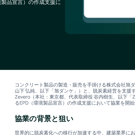
境製品宣言）の作成支援に
コンクリート製品の製造・販売を手掛ける株式会社旭
山下 弘純、以下「旭ダンケ」）と、脱炭素経営を支援
Zevero（本社：東京都、代表取締役 谷内樹生、以下「
るEPD（環境製品宣言）の作成支援において協業を開
協業の背景と狙い
世界的に脱炭素化への移行が加速する中、建築業界に