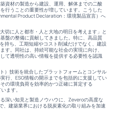
建築資材の製造から建設、運用、解体までの二酸
示を行うことの重要性が増しています。こうした
al Product Declaration：環境製品宣言）へ
を大切に人と都市・人と大地の明日を考えます」と
会基盤の整備に貢献してきました。特に、高品質
みを持ち、工期短縮やコスト削減だけでなく、建設
います。同社は、持続可能な社会の実現に向け、
対して透明性の高い情報を提供する必要性を認識
スメント）技術を統合したプラットフォームとコンサル
実行、ESG情報の開示までを包括的に支援してい
、その環境負荷を効率的かつ正確に算定する
ています。
深い知見と製造ノウハウに、Zeveroの高度な
とで、建築業界における脱炭素化の取り組みを加速