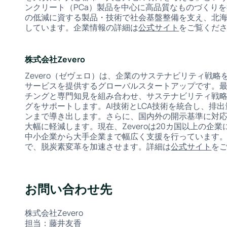
ンクリート（PCa）製品を中心に高品質なものづくり
の低減に資する製品・技術で社会基盤整備を支え、北
しています。企業情報の詳細は
公式サイト
をご覧くだ
株式会社Zevero
Zevero（ゼヴェロ）は、企業のサステナビリティ戦
サービスを提供するグローバルスタートアップです。最
チングと専門知見を組み合わせ、サステナビリティ戦略
グをサポートします。AI技術とLCA技術を統合し、排
ンまで導き出します。さらに、国内外の開示基準に対応し
大幅に軽減します。現在、Zeveroは20カ国以上の
中小企業から大手企業まで幅広く支援を行っています
で、脱炭素変革を加速させます。詳細は
公式サイト
を
お問い合わせ先
株式会社Zevero
担当：藤井友香