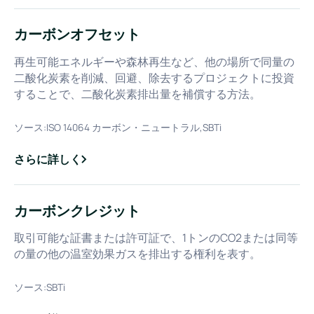
カーボンオフセット
再生可能エネルギーや森林再生など、他の場所で同量の
二酸化炭素を削減、回避、除去するプロジェクトに投資
することで、二酸化炭素排出量を補償する方法。
ソース:
ISO 14064 カーボン・ニュートラル,SBTi
さらに詳しく
about
カーボンオフセット
カーボンクレジット
取引可能な証書または許可証で、1トンのCO2または同等
の量の他の温室効果ガスを排出する権利を表す。
ソース:
SBTi