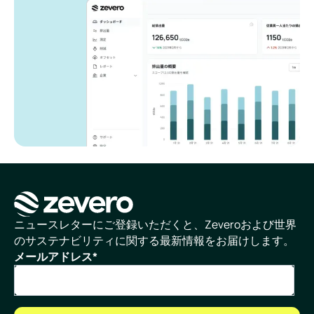
ホームページ
ニュースレターにご登録いただくと、Zeveroおよび世界
のサステナビリティに関する最新情報をお届けします。
メールアドレス
*