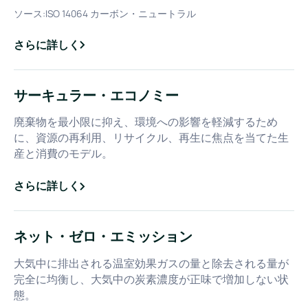
ソース:
ISO 14064 カーボン・ニュートラル
さらに詳しく
about
カーボンニュートラリティ
サーキュラー・エコノミー
廃棄物を最小限に抑え、環境への影響を軽減するため
に、資源の再利用、リサイクル、再生に焦点を当てた生
産と消費のモデル。
さらに詳しく
about
サーキュラー・エコノミー
ネット・ゼロ・エミッション
大気中に排出される温室効果ガスの量と除去される量が
完全に均衡し、大気中の炭素濃度が正味で増加しない状
態。