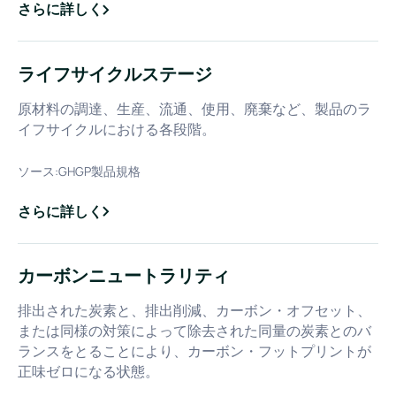
さらに詳しく
about
グリーンクレームコード
ライフサイクルステージ
原材料の調達、生産、流通、使用、廃棄など、製品のラ
イフサイクルにおける各段階。
ソース:
GHGP製品規格
さらに詳しく
about
ライフサイクルステージ
カーボンニュートラリティ
排出された炭素と、排出削減、カーボン・オフセット、
または同様の対策によって除去された同量の炭素とのバ
ランスをとることにより、カーボン・フットプリントが
正味ゼロになる状態。