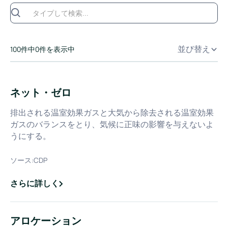
並び替え
100
件中
0
件を表示中
ネット・ゼロ
排出される温室効果ガスと大気から除去される温室効果
ガスのバランスをとり、気候に正味の影響を与えないよ
うにする。
ソース:
CDP
さらに詳しく
about
ネット・ゼロ
アロケーション