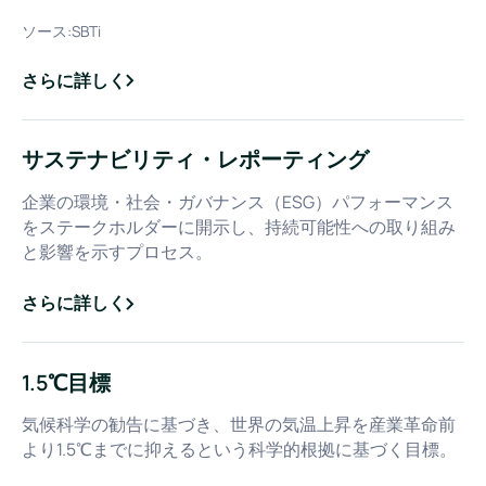
ソース:
SBTi
さらに詳しく
about
ネット・ゼロ・エミッション
サステナビリティ・レポーティング
企業の環境・社会・ガバナンス（ESG）パフォーマンス
をステークホルダーに開示し、持続可能性への取り組み
と影響を示すプロセス。
さらに詳しく
about
サステナビリティ・レポーティング
1.5℃目標
気候科学の勧告に基づき、世界の気温上昇を産業革命前
より1.5℃までに抑えるという科学的根拠に基づく目標。