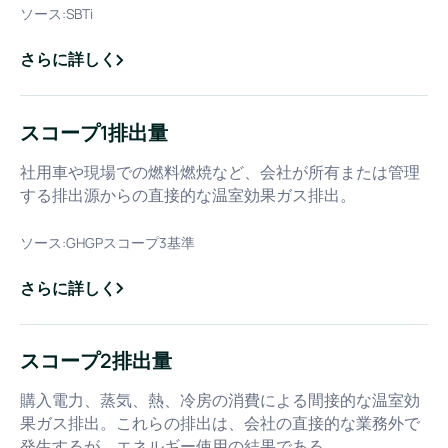
ソース:
SBTi
さらに詳しく
about
1.5℃目標
スコープ1排出量
社用車や現場での燃料燃焼など、会社が所有または管理
する排出源からの直接的な温室効果ガス排出。
ソース:
GHGPスコープ3基準
さらに詳しく
about
スコープ1排出量
スコープ2排出量
購入電力、蒸気、熱、冷房の消費による間接的な温室効
果ガス排出。これらの排出は、会社の直接的な業務外で
発生するが、エネルギー使用の結果である。