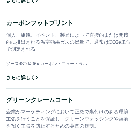
さらに詳しく
about
グリーンウォッシング
カーボンフットプリント
個人、組織、イベント、製品によって直接的または間接
的に排出される温室効果ガスの総量で、通常はCO2e単位
で測定される。
ソース:
ISO 14064 カーボン・ニュートラル
さらに詳しく
about
カーボンフットプリント
グリーンクレームコード
企業がマーケティングにおいて正確で裏付けのある環境
主張を行うことを保証し、グリーンウォッシングや誤解
を招く主張を防止するための英国の規制。