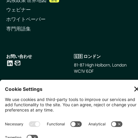
新着
ウェビナー
ホワイトペーパー
専門用語集
お問い合わせ
🇬🇧 ロンドン
81-87 High Holborn, London
WC1V 6DF
LinkedIn
メールアドレス
🇸🇬 シンガポール
🇯🇵 東京
10 Anson Rd, #05-01,
〒107-0052 東京都港区赤坂5
International Plaza Singapore
丁目2−33
079903
IsaI AkasakA 1405室
無断複写・転載を禁じます。
2026
Zevero. All rights reserved.