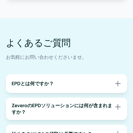
よくあるご質問
お気軽にお問い合わせくださいませ。
EPDとは何ですか？
環境製品宣言（EPD）は、製品の環境影響を定められた様
式で示す文書で、独立した第三者による検証を受けていま
ZeveroのEPDソリューションには何が含まれま
す。
すか？
データのスコープ設定、LCA（ライフサイクル評価）モデ
ル作成、第三者検証、提出・掲載まで、プロセス全体を一