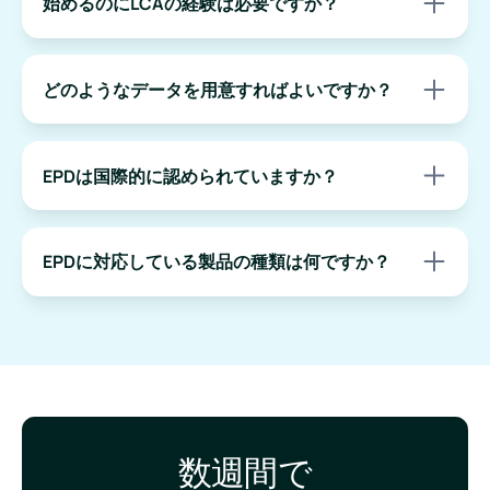
始めるのにLCAの経験は必要ですか？
貫して支援します。
いいえ。専門家が各工程を案内し、テンプレートの提供や
必要データの収集支援を行います。初めてでも、迅速かつ
どのようなデータを用意すればよいですか？
確実に進められます。
代表的には次のとおりです。
• 材料の明細（使用量・仕様）
EPDは国際的に認められていますか？
• 包装の内容
• 輸送条件（距離・手段）
はい。Zeveroが支援するEPDはEN 15804およびISO 14025
• 製造時のエネルギー使用量
に準拠しており、主要な提出プラットフォームに対応して
既に社内システムでデータを管理している場合は、連携・
EPDに対応している製品の種類は何ですか？
います。
抽出の効率化も支援します。
コンクリートや石材、断熱材、プラスチックや複合材料、
金属、接着剤やシーラント、床材、ドアや窓、HVAC部品
など、幅広い製品のEPDを生成できます。
数週間で