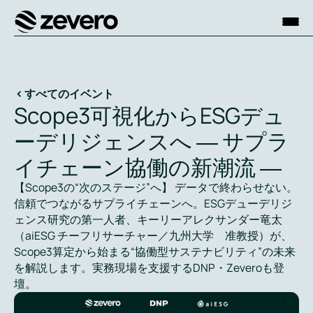
ホーム
すべてのイベント
Scope3可視化からESGデュ
ーデリジェンスへ ― サプラ
イチェーン協働の新潮流 ―
【Scope3の“次のステージ”へ】 データで終わらせない。
信頼でつながるサプライチェーンへ。ESGデューデリジ
ェンス研究の第一人者、キーリーアレクサンダー竜太
（aiESG チーフリサーチャー／九州大学 准教授）が、
Scope3算定から始まる“協働型サステナビリティ”の未来
を解説します。実務現場を支援するDNP・Zeveroも登
壇。