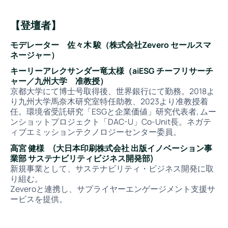
【登壇者】
モデレーター 佐々木 駿（株式会社Zevero セールスマ
ネージャー）
キーリーアレクサンダー竜太様（aiESG チーフリサーチ
ャー／九州大学 准教授）
京都大学にて博士号取得後、世界銀行にて勤務。2018よ
り九州大学馬奈木研究室特任助教、2023より准教授着
任。環境省受託研究「ESGと企業価値」研究代表者, ムー
ンショットプロジェクト「DAC-U」Co-Unit長。ネガテ
ィブエミッションテクノロジーセンター委員。
高宮 健様 (大日本印刷株式会社 出版イノベーション事
業部 サステナビリティビジネス開発部)
新規事業として、サステナビリティ・ビジネス開発に取
り組む。
Zeveroと連携し、サプライヤーエンゲージメント支援サ
ービスを提供。