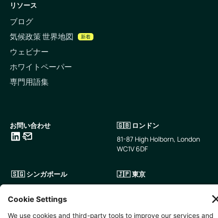
リソース
ブログ
気候政策 世界地図
新着
ウェビナー
ホワイトペーパー
専門用語集
お問い合わせ
🇬🇧 ロンドン
81-87 High Holborn, London
WC1V 6DF
LinkedIn
メールアドレス
🇸🇬 シンガポール
🇯🇵 東京
10 Anson Rd, #05-01,
〒107-0052 東京都港区赤坂5
International Plaza Singapore
丁目2−33
079903
IsaI AkasakA 1405室