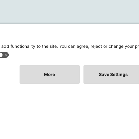
ットフォーム
Zeveroについて
全体のCO2排出量
Zeveroについて
EPD
採用
New