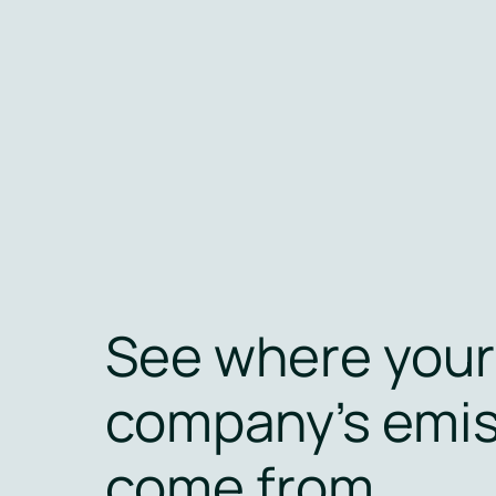
See where your
company's emi
come from