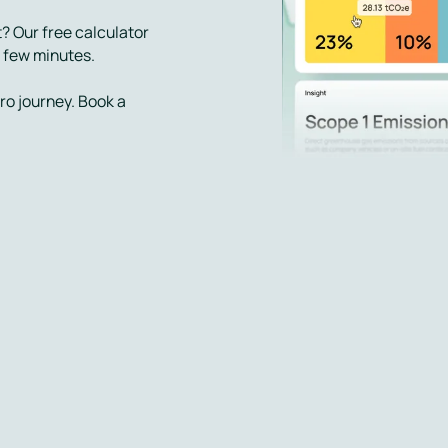
t? Our free calculator
a few minutes.
ero journey. Book a