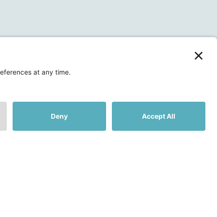
リソース
ブログ
気候政策 世界地図
新着