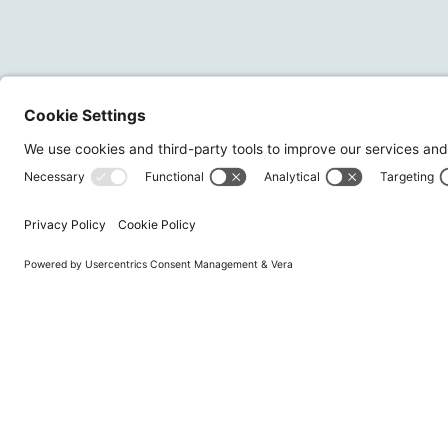
プラ
企業
ホームページ
ニュースレターにご登録いただく
建材
と、Zeveroおよび世界のサステナ