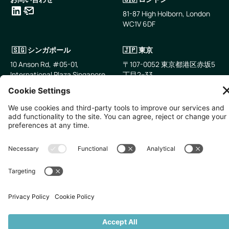
81-87 High Holborn, London
WC1V 6DF
LinkedIn
メールアドレス
🇸🇬 シンガポール
🇯🇵 東京
10 Anson Rd, #05-01,
〒107-0052 東京都港区赤坂5
International Plaza Singapore
丁目2−33
079903
IsaI AkasakA 1405室
無断複写・転載を禁じます。
2026
Zevero. All rights reserved.
プライバシーポリシー
クッキーの設定