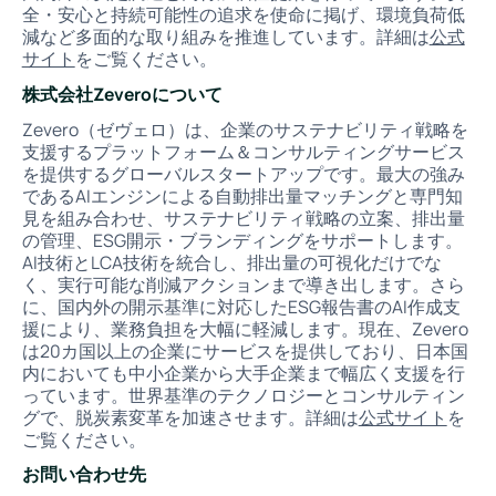
全・安心と持続可能性の追求を使命に掲げ、環境負荷低
減など多面的な取り組みを推進しています。詳細は
公式
サイト
をご覧ください。
株式会社Zeveroについて
Zevero（ゼヴェロ）は、企業のサステナビリティ戦略を
支援するプラットフォーム＆コンサルティングサービス
を提供するグローバルスタートアップです。最大の強み
であるAIエンジンによる自動排出量マッチングと専門知
見を組み合わせ、サステナビリティ戦略の立案、排出量
の管理、ESG開示・ブランディングをサポートします。
AI技術とLCA技術を統合し、排出量の可視化だけでな
く、実行可能な削減アクションまで導き出します。さら
に、国内外の開示基準に対応したESG報告書のAI作成支
援により、業務負担を大幅に軽減します。現在、Zevero
は20カ国以上の企業にサービスを提供しており、日本国
内においても中小企業から大手企業まで幅広く支援を行
っています。世界基準のテクノロジーとコンサルティン
グで、脱炭素変革を加速させます。詳細は
公式サイト
を
ご覧ください。
お問い合わせ先