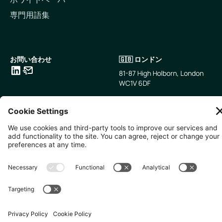
専門用語集
お問い合わせ
🇬🇧 ロンドン
81-87 High Holborn, London
WC1V 6DF
LinkedIn
メールアドレス
🇸🇬 シンガポール
🇯🇵 東京
10 Anson Rd, #05-01,
〒107-0052 東京都港区赤坂5
International Plaza Singapore
丁目2−33
079903
IsaI AkasakA 1405室
無断複写・転載を禁じます。
2026
Zevero. All rights reserved.
プライバシーポリシー
クッキーの設定