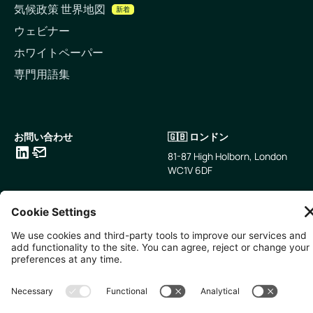
気候政策 世界地図
新着
ウェビナー
ホワイトペーパー
専門用語集
お問い合わせ
🇬🇧 ロンドン
81-87 High Holborn, London
WC1V 6DF
LinkedIn
メールアドレス
🇸🇬 シンガポール
🇯🇵 東京
10 Anson Rd, #05-01,
〒107-0052 東京都港区赤坂5
International Plaza Singapore
丁目2−33
079903
IsaI AkasakA 1405室