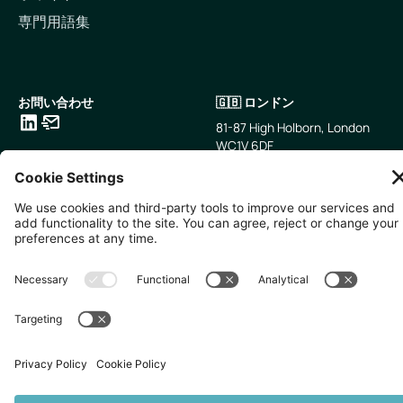
専門用語集
お問い合わせ
🇬🇧 ロンドン
81-87 High Holborn, London
WC1V 6DF
LinkedIn
メールアドレス
🇸🇬 シンガポール
🇯🇵 東京
10 Anson Rd, #05-01,
〒107-0052 東京都港区赤坂5
International Plaza Singapore
丁目2−33
079903
IsaI AkasakA 1405室
無断複写・転載を禁じます。
2026
Zevero. All rights reserved.
プライバシーポリシー
クッキーの設定