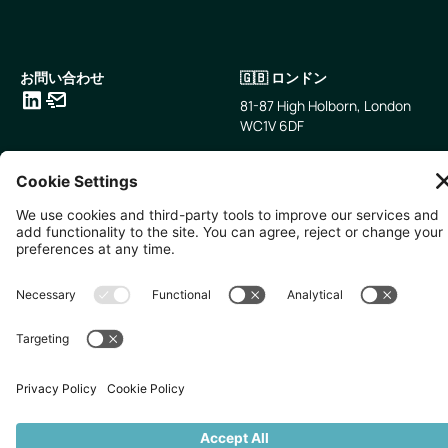
お問い合わせ
🇬🇧 ロンドン
81-87 High Holborn, London
WC1V 6DF
LinkedIn
メールアドレス
🇸🇬 シンガポール
🇯🇵 東京
10 Anson Rd, #05-01,
〒107-0052 東京都港区赤坂5
International Plaza Singapore
丁目2−33
079903
IsaI AkasakA 1405室
無断複写・転載を禁じます。
2026
Zevero. All rights reserved.
プライバシーポリシー
クッキーの設定