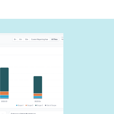
ように報
できる
す。
響を抑えま