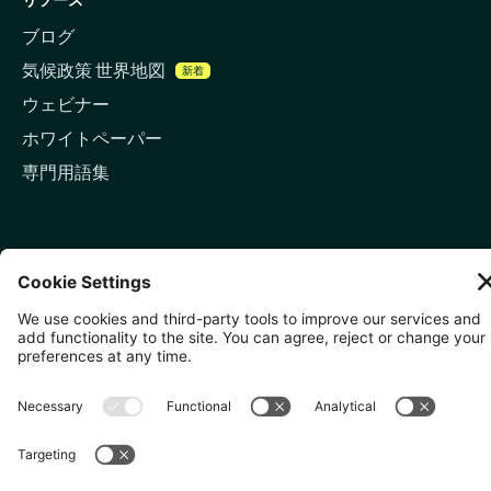
ブログ
気候政策 世界地図
新着
ウェビナー
ホワイトペーパー
専門用語集
お問い合わせ
🇬🇧 ロンドン
81-87 High Holborn, London
WC1V 6DF
LinkedIn
メールアドレス
🇸🇬 シンガポール
🇯🇵 東京
10 Anson Rd, #05-01,
〒107-0052 東京都港区赤坂5
International Plaza Singapore
丁目2−33
079903
IsaI AkasakA 1405室