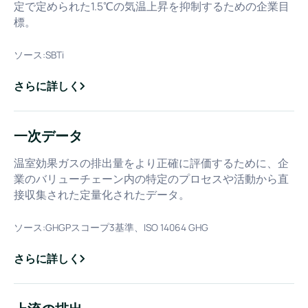
定で定められた1.5℃の気温上昇を抑制するための企業目
標。
ソース:
SBTi
さらに詳しく
about
SBT（科学的根拠に基づく目標）
一次データ
温室効果ガスの排出量をより正確に評価するために、企
業のバリューチェーン内の特定のプロセスや活動から直
接収集された定量化されたデータ。
ソース:
GHGPスコープ3基準、ISO 14064 GHG
さらに詳しく
about
一次データ