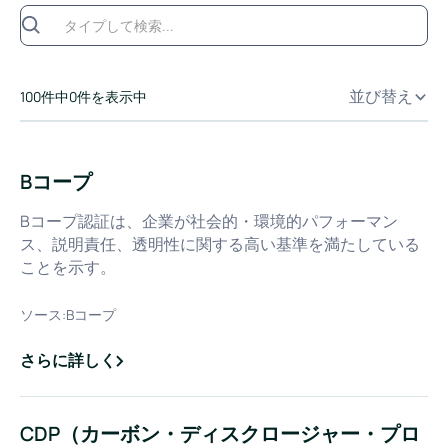
並び替え
100
件中
0
件を表示中
Bコープ
Bコープ認証は、企業が社会的・環境的パフォーマン
ス、説明責任、透明性に関する高い基準を満たしている
ことを示す。
ソース:
Bコープ
さらに詳しく
about
Bコープ
CDP（カーボン・ディスクロージャー・プロ