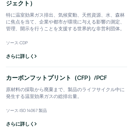
ジェクト）
特に温室効果ガス排出、気候変動、天然資源、水、森林
に焦点を当て、企業や都市が環境に与える影響の測定、
管理、開示を行うことを支援する世界的な非営利団体。
ソース:
CDP
さらに詳しく
about
CDP（カーボン・ディスクロージャー・プロジェクト）
カーボンフットプリント（CFP）/PCF
原材料の採取から廃棄まで、製品のライフサイクル中に
発生する温室効果ガスの総排出量。
ソース:
ISO 14067 製品
さらに詳しく
about
カーボンフットプリント（CFP）/PCF