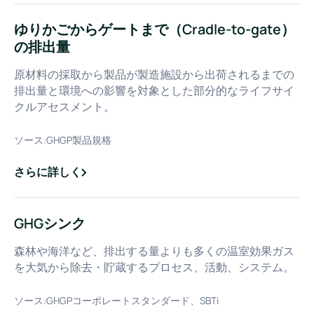
ゆりかごからゲートまで（Cradle-to-gate）
の排出量
原材料の採取から製品が製造施設から出荷されるまでの
排出量と環境への影響を対象とした部分的なライフサイ
クルアセスメント。
ソース:
GHGP製品規格
さらに詳しく
about
ゆりかごからゲートまで（Cradle-to-gate）の排出量
GHGシンク
森林や海洋など、排出する量よりも多くの温室効果ガス
を大気から除去・貯蔵するプロセス、活動、システム。
ソース:
GHGPコーポレートスタンダード、SBTi