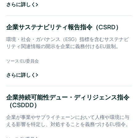
さらに詳しく
about
二酸化炭素換算 (CO2e)
企業サステナビリティ報告指令（CSRD）
環境・社会・ガバナンス（ESG）指標を含むサステナビ
リティ関連情報の開示を企業に義務付けるEU規制。
ソース:
EU委員会
さらに詳しく
about
企業サステナビリティ報告指令（CSRD）
企業持続可能性デュー・ディリジェンス指令
（CSDDD）
企業が事業やサプライチェーンにおいて人権や環境に与
える影響を特定し、対処することを義務づけるEU指令。