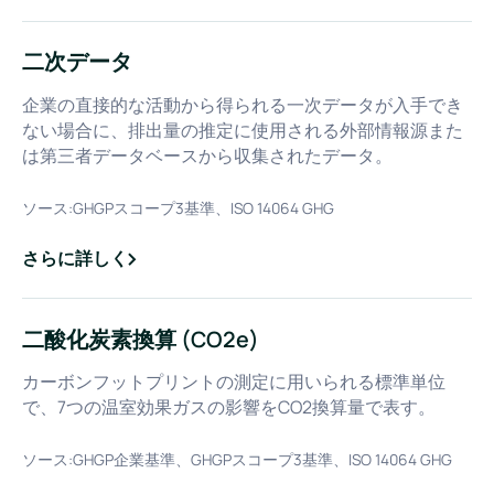
二次データ
企業の直接的な活動から得られる一次データが入手でき
ない場合に、排出量の推定に使用される外部情報源また
は第三者データベースから収集されたデータ。
ソース:
GHGPスコープ3基準、ISO 14064 GHG
さらに詳しく
about
二次データ
二酸化炭素換算 (CO2e)
カーボンフットプリントの測定に用いられる標準単位
で、7つの温室効果ガスの影響をCO2換算量で表す。
ソース:
GHGP企業基準、GHGPスコープ3基準、ISO 14064 GHG