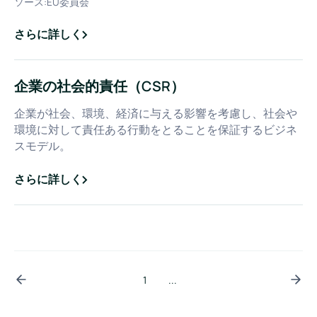
ソース:
EU委員会
さらに詳しく
about
企業持続可能性デュー・ディリジェンス指令（CSDDD）
企業の社会的責任（CSR）
企業が社会、環境、経済に与える影響を考慮し、社会や
環境に対して責任ある行動をとることを保証するビジネ
スモデル。
さらに詳しく
about
企業の社会的責任（CSR）
1
...