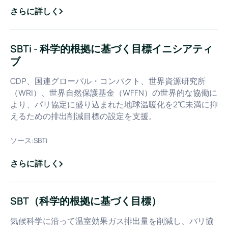
さらに詳しく
about
プロダクト・カーボン・フットプリント（PCF）
SBTi - 科学的根拠に基づく目標イニシアティ
ブ
CDP、国連グローバル・コンパクト、世界資源研究所
（WRI）、世界自然保護基金（WFFN）の世界的な協働に
より、パリ協定に盛り込まれた地球温暖化を2℃未満に抑
えるための排出削減目標の設定を支援。
ソース:
SBTi
さらに詳しく
about
SBTi - 科学的根拠に基づく目標イニシアティブ
SBT（科学的根拠に基づく目標）
気候科学に沿って温室効果ガス排出量を削減し、パリ協