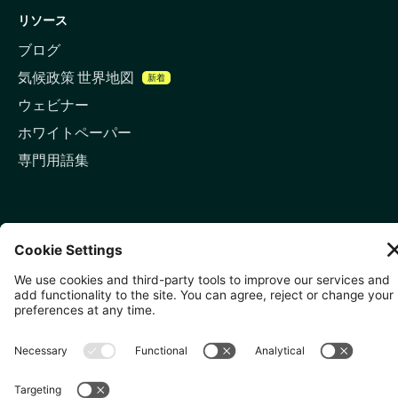
リソース
ブログ
気候政策 世界地図
新着
ウェビナー
ホワイトペーパー
専門用語集
お問い合わせ
🇬🇧 ロンドン
81-87 High Holborn, London
WC1V 6DF
LinkedIn
メールアドレス
🇸🇬 シンガポール
🇯🇵 東京
10 Anson Rd, #05-01,
〒107-0052 東京都港区赤坂5
International Plaza Singapore
丁目2−33
079903
IsaI AkasakA 1405室