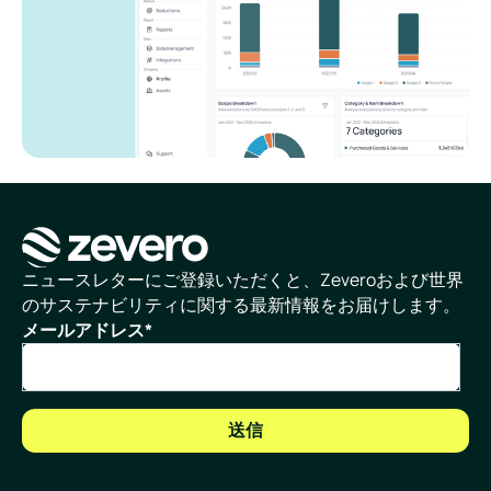
ホームページ
ニュースレターにご登録いただくと、Zeveroおよび世界
のサステナビリティに関する最新情報をお届けします。
メールアドレス
*