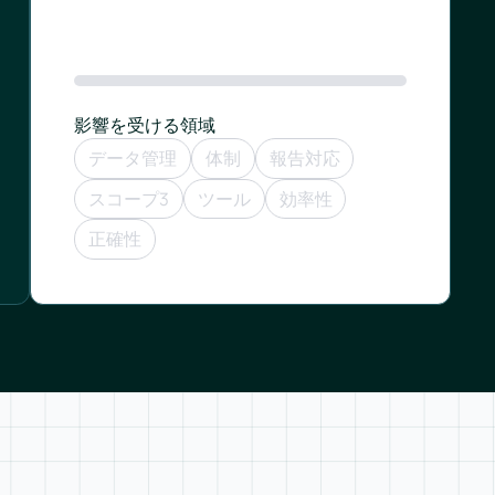
影響を受ける領域
データ管理
体制
報告対応
スコープ3
ツール
効率性
正確性