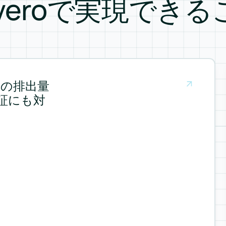
everoで実現できる
体の排出量
証にも対