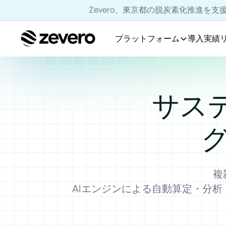
Zevero、東京都の脱炭素化推進を
プラットフォーム
導入実績
ホーム
サス
複
AIエンジンによる自動算定・分