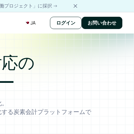
協働プロジェクト」に採択 →
JA
ログイン
お問い合わせ
対応の
ー
化。
化する炭素会計プラットフォームで