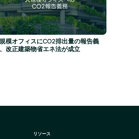
ad more
規模オフィスにCO2排出量の報告義
、改正建築物省エネ法が成立
リソース