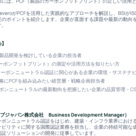
めには、PCF（製品のカーボンフットプリント）の正しい活用
eroがPCFを活用した実践的なアプローチを解説し、BSIがISO 
証のポイントを紹介します。企業が直面する課題や最新の動向
す。
め】
製品開発を検討している企業の担当者
カーボンフットプリント）の測定や活用方法を知りたい方
8-1のカーボンニュートラル認証に関心がある企業の環境・サステナ
略にPCFを組み込みたい経営層・戦略企画担当者
ボンニュートラルの最新動向を把握したい企業の品質管理・CS
ジャパン株式会社 Business Development Manager）
ーボンニュートラル認証をはじめ、建築・インフラ業界におけ
ナビリティに関する国際認証業務を担当し、企業の持続可能な
認証ソリューションの開発に従事しています。