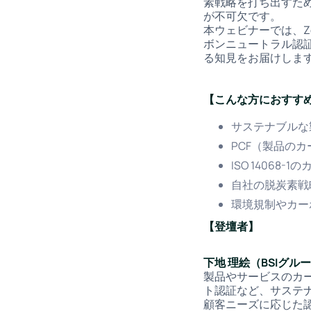
素戦略を打ち出すた
が不可欠です。
本ウェビナーでは、Zev
ボンニュートラル認
る知見をお届けしま
【こんな方におすす
サステナブルな
PCF（製品の
ISO 1406
自社の脱炭素戦
環境規制やカー
【登壇者】
下地 理絵（BSIグループ
製品やサービスのカ
ト認証など、サステ
顧客ニーズに応じた