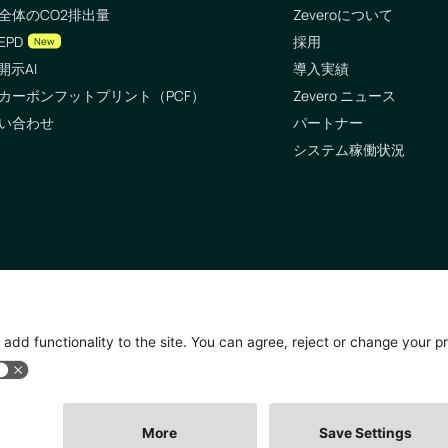
全体のCO2排出量
Zeveroについて
EPD
採用
New
開示AI
導入実績
カーボンフットプリント（PCF）
Zevero ニュース
い合わせ
パートナー
システム稼働状況
🇧 ロンドン
🇸🇬 シンガポール
87 High Holborn, London WC1V
10 Anson Rd, #05-01, Internatio
F
Plaza Singapore 079903
erved.