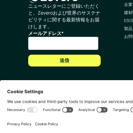
企業
ホームページ
ニュースレターにご登録いただく
建材
と、Zeveroおよび世界のサステナ
ビリティに関する最新情報をお届
ESG
けします。
製品
メールアドレス
*
お問
お問い合わせ
🇬
81-
LinkedIn
メールアドレス
6D
無断複写・転載を禁じます。
2026
Zevero. All rights res