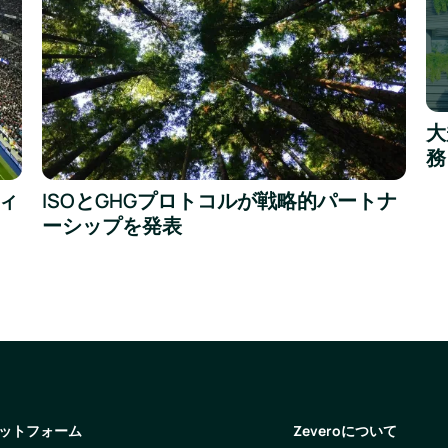
Re
大
務
Read more
ィ
ISOとGHGプロトコルが戦略的パートナ
ーシップを発表
ットフォーム
Zeveroについて