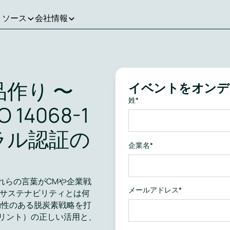
リソース
会社情報
作り 〜
イベントをオンデ
姓
*
14068-1
ラル認証の
企業名
*
れらの言葉がCMや企業戦
メールアドレス
*
サステナビリティとは何
効性のある脱炭素戦略を打
プリント）の正しい活用と、