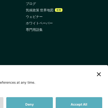
ブログ
気候政策 世界地図
新着
ウェビナー
ホワイトペーパー
専門用語集
🇯🇵 東京
nal
〒107-0052 東京都港区赤坂5丁目2−33
IsaI AkasakA 1405室
プライバシーポリシー
クッキーの設定