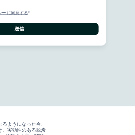
シー に同意する
*
れるようになった今、
け、実効性のある脱炭