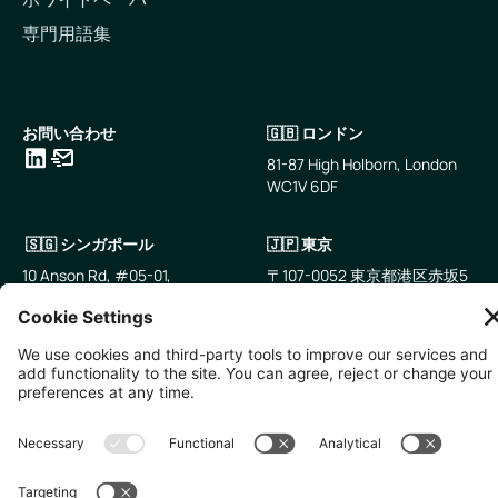
専門用語集
お問い合わせ
🇬🇧 ロンドン
81-87 High Holborn, London
WC1V 6DF
LinkedIn
メールアドレス
🇸🇬 シンガポール
🇯🇵 東京
10 Anson Rd, #05-01,
〒107-0052 東京都港区赤坂5
International Plaza Singapore
丁目2−33
079903
IsaI AkasakA 1405室
無断複写・転載を禁じます。
2026
Zevero. All rights reserved.
プライバシーポリシー
クッキーの設定