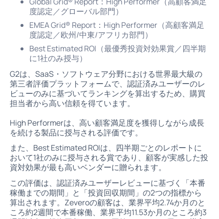
Global Grid® Report：High Performer（高顧客満足
度認定／グローバル部門）
EMEA Grid® Report：High Performer（高顧客満足
度認定／欧州/中東/アフリカ部門）
Best Estimated ROI（最優秀投資対効果賞／四半期
に1社のみ授与）
G2は、SaaS・ソフトウェア分野における世界最大級の
第三者評価プラットフォームで、認証済みユーザーのレ
ビューのみに基づいてランキングを算出するため、購買
担当者から高い信頼を得ています。
High Performerは、高い顧客満足度を獲得しながら成長
を続ける製品に授与される評価です。
また、Best Estimated ROIは、四半期ごとのレポートに
おいて1社のみに授与される賞であり、顧客が実感した投
資対効果が最も高いベンダーに贈られます。
この評価は、認証済みユーザーレビューに基づく「本番
稼働までの期間」と「投資回収期間」の2つの指標から
算出されます。Zeveroの顧客は、業界平均2.74か月のと
ころ約2週間で本番稼働、業界平均11.53か月のところ約3