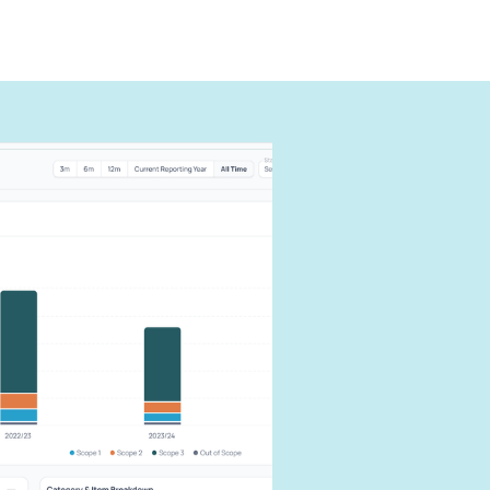
ように報
できる
す。
響を抑えま