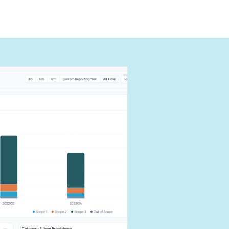
ように報
できる
す。
響を抑えま