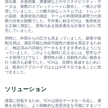
排出量、水使用量、廃棄物などのサステナビリティ・デ
ータは、複数のスプレッドシートに散在し、一個人が管
理していました。この断片的なシステムでは、トレンド
の追跡、進捗状況の測定、チームや利害関係者間での洞
察の共有が困難でした。手作業に頼るYCHは、進捗状況
を正確に測定し、意味のある脱炭素化を計画するのに苦
労していました。
同時に、外部からの圧力も高まっていました。顧客や規
制当局は、測定可能な持続可能性の進捗を実証するため
に、検証済みの詳細なデータをますます求めるようにな
っていました。このような期待に応えるには、堅牢なデ
ータ管理だけでなく、透明性が高く信頼性の高い報告を
行う能力も必要でした。YCHは、目標を達成するために
は、既存のアプローチではもはや不十分であることに気
づきました。
ソリューション
課題に対処するため、YCH は排出データを一元化し、業
務を合理化し、より戦略的な意思決定を可能にするソリ