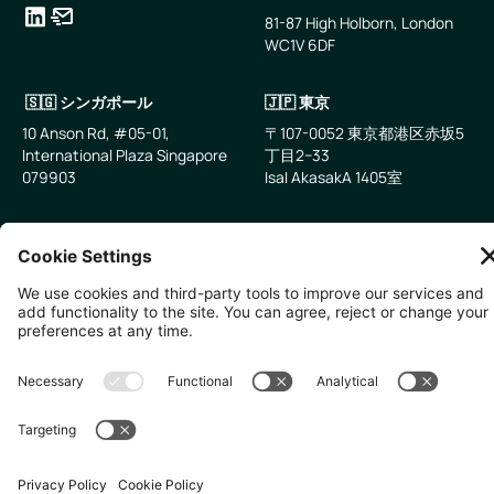
81-87 High Holborn, London
WC1V 6DF
LinkedIn
メールアドレス
🇸🇬 シンガポール
🇯🇵 東京
10 Anson Rd, #05-01,
〒107-0052 東京都港区赤坂5
International Plaza Singapore
丁目2−33
079903
IsaI AkasakA 1405室
無断複写・転載を禁じます。
2026
Zevero. All rights reserved.
プライバシーポリシー
クッキーの設定