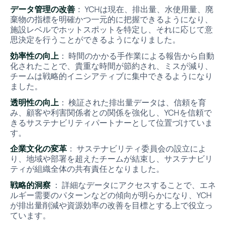
データ管理の改善
： YCHは現在、排出量、水使用量、廃
棄物の指標を明確かつ一元的に把握できるようになり、
施設レベルでホットスポットを特定し、それに応じて意
思決定を行うことができるようになりました。
効率性の向上
： 時間のかかる手作業による報告から自動
化されたことで、貴重な時間が節約され、ミスが減り、
チームは戦略的イニシアティブに集中できるようになり
ました。
透明性の向上
： 検証された排出量データは、信頼を育
み、顧客や利害関係者との関係を強化し、YCHを信頼で
きるサステナビリティパートナーとして位置づけていま
す。
企業文化の変革
： サステナビリティ委員会の設立によ
り、地域や部署を超えたチームが結束し、サステナビリ
ティが組織全体の共有責任となりました。
戦略的洞察
： 詳細なデータにアクセスすることで、エネ
ルギー需要のパターンなどの傾向が明らかになり、YCH
が排出量削減や資源効率の改善を目標とする上で役立っ
ています。