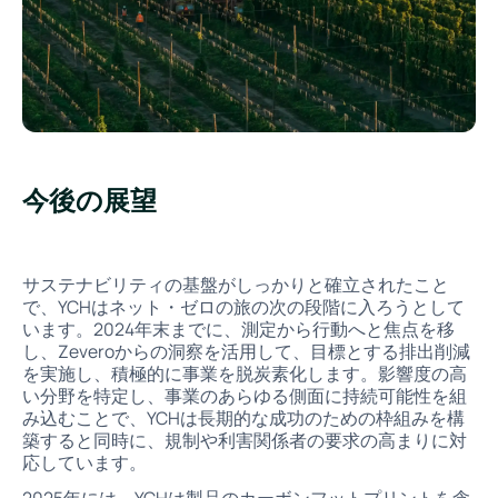
今後の展望
サステナビリティの基盤がしっかりと確立されたこと
で、YCHはネット・ゼロの旅の次の段階に入ろうとして
います。2024年末までに、測定から行動へと焦点を移
し、Zeveroからの洞察を活用して、目標とする排出削減
を実施し、積極的に事業を脱炭素化します。影響度の高
い分野を特定し、事業のあらゆる側面に持続可能性を組
み込むことで、YCHは長期的な成功のための枠組みを構
築すると同時に、規制や利害関係者の要求の高まりに対
応しています。
2025年には、YCHは製品のカーボンフットプリントを含