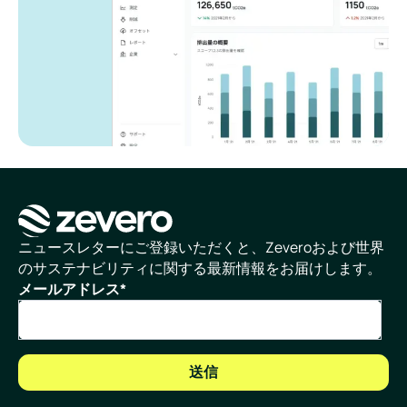
ホームページ
ニュースレターにご登録いただくと、Zeveroおよび世界
のサステナビリティに関する最新情報をお届けします。
メールアドレス
*