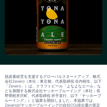
脱炭素経営を支援するグローバルスタートアップ、株式
会社Zevero（本社：東京都、代表取締役 谷内樹生、以下
「Zevero」）は、クラフトビール「よなよなエール」な
どを展開する株式会社ヤッホーブルーイング（本社：長
野県軽井沢町、代表取締役 井手直行、以下「ヤッホーブ
ルーイング」）と協業を開始しました。本協業では、
Zeveroがヤッホーブルーイングの自社CO₂排出量の算定