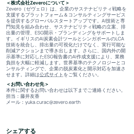
＜株式会社Zeveroについて＞
Zevero（ゼヴェロ）は、企業のサステナビリティ戦略を
支援するプラットフォーム＆コンサルティングサービス
を提供するグローバルスタートアップです。AI技術と専
門知見を組み合わせ、サステナビリティ戦略の立案、排
出量の管理、ESG開示・ブランディングをサポートしま
す。イギリスのAI炭素会計ツールとシンガポールのLCA
技術を統合し、排出量の可視化だけでなく、実行可能な
削減アクションまで導き出します。さらに、国内外の開
示基準に対応したESG報告書のAI作成支援により、業務
負担を大幅に軽減します。世界基準のテクノロジーとコ
ンサルティングで、企業の脱炭素化と開示対応を加速さ
せます。詳細は
公式サイト
をご覧ください。
＜お問い合わせ先＞
本件に関するお問い合わせは以下までご連絡ください。
担当：藤井友香
メール：yuka.curac@zevero.earth
シェアする