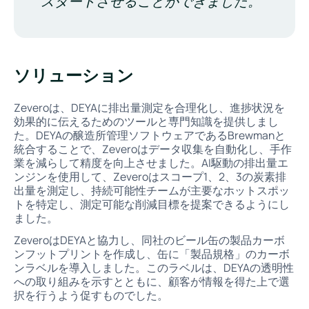
スタートさせることができました。
ソリューション
Zeveroは、DEYAに排出量測定を合理化し、進捗状況を
効果的に伝えるためのツールと専門知識を提供しまし
た。DEYAの醸造所管理ソフトウェアであるBrewmanと
統合することで、Zeveroはデータ収集を自動化し、手作
業を減らして精度を向上させました。AI駆動の排出量エ
ンジンを使用して、Zeveroはスコープ1、2、3の炭素排
出量を測定し、持続可能性チームが主要なホットスポッ
トを特定し、測定可能な削減目標を提案できるようにし
ました。
ZeveroはDEYAと協力し、同社のビール缶の製品カーボ
ンフットプリントを作成し、缶に「製品規格」のカーボ
ンラベルを導入しました。このラベルは、DEYAの透明性
への取り組みを示すとともに、顧客が情報を得た上で選
択を行うよう促すものでした。