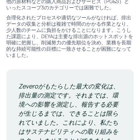
他の原材料などの購入商品およびサービス（PG&S）と
いったスコープ3のカテゴリーでは困難でした。
合理化されたプロセスや適切なツールがなければ、排出
データの収集と分析は複雑で時間のかかる作業となり、
少人数のチームに負担をかけることになります。こうし
た課題により、DEYAは主要な排出源のホットスポットを
明確に把握し、削減努力の優先順位を決め、業務を長期
的な持続可能性の目標に一致させることが困難になって
いました。
Zeveroがもたらした最大の変化は、
排出量の測定です。それまでは、環
境への影響を測定し、報告する必要
が生じるまでは、できることは限ら
れていました。これにより、私たち
はサステナビリティへの取り組みを