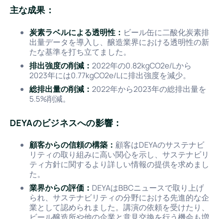
主な成果：
炭素ラベルによる透明性：
ビール缶に二酸化炭素排
出量データを導入し、醸造業界における透明性の新
たな基準を打ち立てました。
排出強度の削減：
2022年の0.82kgCO2e/Lから
2023年には0.77kgCO2e/Lに排出強度を減少。
総排出量の削減：
2022年から2023年の総排出量を
5.5%削減。
DEYAのビジネスへの影響：
顧客からの信頼の構築：
顧客はDEYAのサステナビ
リティの取り組みに高い関心を示し、サステナビリ
ティ方針に関するより詳しい情報の提供を求めまし
た。
業界からの評価：
DEYAはBBCニュースで取り上げ
られ、サステナビリティの分野における先進的な企
業として認められました。講演の依頼を受けたり、
ビール醸造所や他の企業と意見交換を行う機会も増