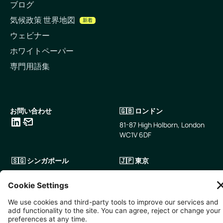
ブログ
気候政策 世界地図
新着
ウェビナー
ホワイトペーパー
専門用語集
お問い合わせ
🇬🇧 ロンドン
81-87 High Holborn, London
WC1V 6DF
LinkedIn
メールアドレス
🇸🇬 シンガポール
🇯🇵 東京
10 Anson Rd, #05-01,
〒107-0052 東京都港区赤坂5
International Plaza Singapore
丁目2−33
079903
IsaI AkasakA 1405室