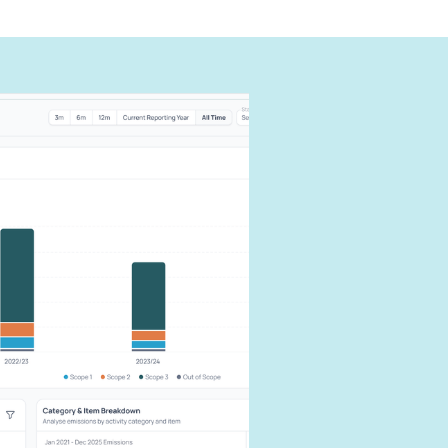
ように報
できる
す。
響を抑えま