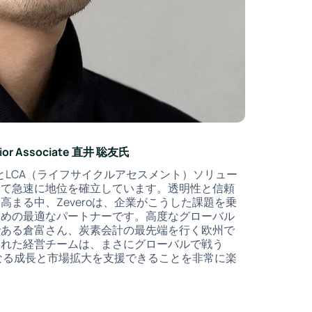
Senior Associate 直井 聡友氏
計とLCA（ライフサイクルアセスメント）ソリュー
して急速に地位を確立しています。透明性と信頼
まる中、Zeveroは、企業がこうした課題を乗
ための最適なパートナーです。高度なグローバル
である倉富さん、炭素会計の最先端を行く欧州で
された経営チームは、まさにグローバルで戦う
らなる成長と市場拡大を支援できることを非常に楽