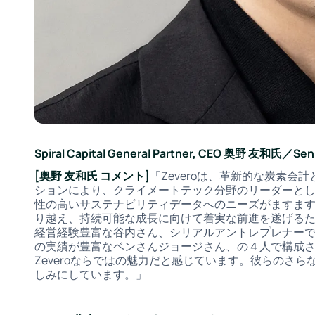
Spiral Capital General Partner, CEO 奥野 友和氏／
[奥野 友和氏 コメント]
「Zeveroは、革新的な炭素会
ションにより、クライメートテック分野のリーダーと
性の高いサステナビリティデータへのニーズがますます高
り越え、持続可能な成長に向けて着実な前進を遂げる
経営経験豊富な谷内さん、シリアルアントレプレナー
の実績が豊富なベンさんジョージさん、の４人で構成
Zeveroならではの魅力だと感じています。彼らのさ
しみにしています。」