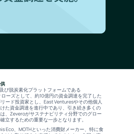
提供
会計及び脱炭素化プラットフォームである
トクローズとして、約10億円の資金調達を完了した
がリード投資家とし、East Venturesやその他個人
向けた資金調達を進行中であり、引き続き多くの
、Zeveroがサステナビリティ分野でのグロー
を確立するための重要な一歩となります。
his Eco、MOTHといった消費財メーカー、特に食