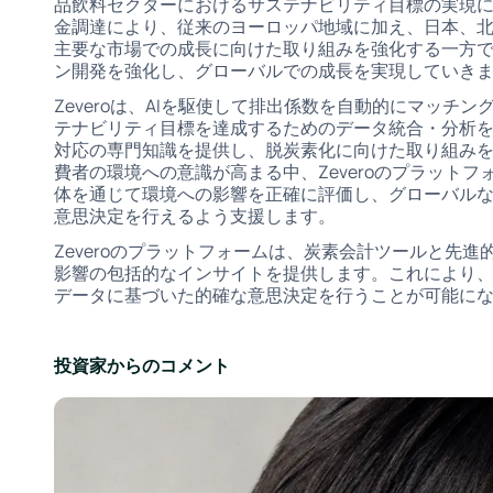
品飲料セクターにおけるサステナビリティ目標の実現
金調達により、従来のヨーロッパ地域に加え、日本、
主要な市場での成長に向けた取り組みを強化する一方
ン開発を強化し、グローバルでの成長を実現していき
Zeveroは、AIを駆使して排出係数を自動的にマッチ
テナビリティ目標を達成するためのデータ統合・分析
対応の専門知識を提供し、脱炭素化に向けた取り組み
費者の環境への意識が高まる中、Zeveroのプラット
体を通じて環境への影響を正確に評価し、グローバル
意思決定を行えるよう支援します。
Zeveroのプラットフォームは、炭素会計ツールと先進
影響の包括的なインサイトを提供します。これにより
データに基づいた的確な意思決定を行うことが可能に
投資家からのコメント