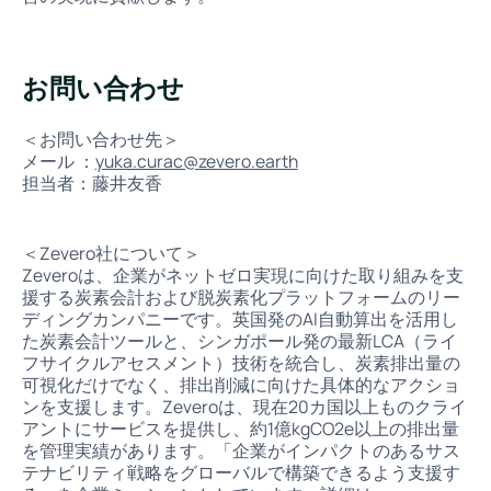
お問い合わせ
＜お問い合わせ先＞
メール ：
yuka.curac@zevero.earth
担当者：藤井友香
＜Zevero社について＞
Zeveroは、企業がネットゼロ実現に向けた取り組みを支
援する炭素会計および脱炭素化プラットフォームのリー
ディングカンパニーです。英国発のAI自動算出を活用し
た炭素会計ツールと、シンガポール発の最新LCA（ライ
フサイクルアセスメント）技術を統合し、炭素排出量の
可視化だけでなく、排出削減に向けた具体的なアクショ
ンを支援します。Zeveroは、現在20カ国以上ものクライ
アントにサービスを提供し、約1億kgCO2e以上の排出量
を管理実績があります。「企業がインパクトのあるサス
テナビリティ戦略をグローバルで構築できるよう支援す