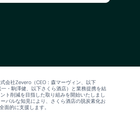
社Zevero（CEO：森マーヴィン、以下
藤悠一・駒澤健、以下さくら酒店）と業務提携を結
リント削減を目指した取り組みを開始いたしまし
グローバルな知見により、さくら酒店の脱炭素化お
を全面的に支援します。