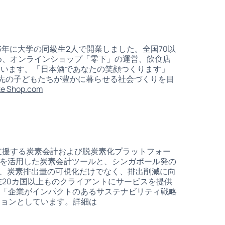
3年に大学の同級生2人で開業しました。全国70以
め、オンラインショップ「零下」の運営、飲食店
ています。「日本酒であなたの笑顔つくります」
年先の子どもたちが豊かに暮らせる社会づくりを目
ke Shop.com
を支援する炭素会計および脱炭素化プラットフォー
出を活用した炭素会計ツールと、シンガポール発の
し、炭素排出量の可視化だけでなく、排出削減に向
現在20カ国以上ものクライアントにサービスを提供
す。「企業がインパクトのあるサステナビリティ戦略
ションとしています。詳細は