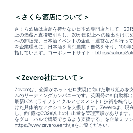
＜さくら酒店について＞
さくら酒店は店舗を持たない日本酒専門店として、201
上の酒蔵と直接取引をし、20か国以上への輸出をはじ
への卸販売、日本酒イベントの企画・運営などを行っ
を企業理念に、日本酒を育む農業・自然を守り、100
指しています。コーポレートサイト：
https://sakuraSa
＜Zevero社について＞
Zeveroは、企業がネットゼロ実現に向けた取り組み
ムのリーディングカンパニーです。英国発のAI自動算
最新LCA（ライフサイクルアセスメント）技術を統合
けた具体的なアクションを支援します。Zeveroは、
し、約1億kgCO2e以上の排出量を管理実績がありま
をグローバルで構築できるよう支援する」を企業ミッ
https://www.zevero.earth/ja
をご覧ください。