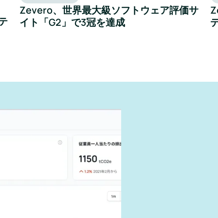
Zevero、世界最大級ソフトウェア評価サ
テ
イト「G2」で3冠を達成
ように報
できる
す。
響を抑えま