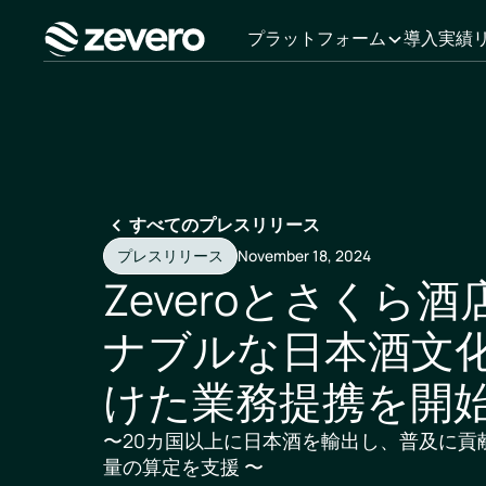
プラットフォーム
導入実績
ホーム
すべてのプレスリリース
プレスリリース
November 18, 2024
Zeveroとさくら
ナブルな日本酒文
けた業務提携を開
〜20カ国以上に日本酒を輸出し、普及に貢
量の算定を支援 〜