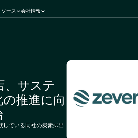
リソース
会社情報
酒店、サステ
化の推進に向
始
献している同社の炭素排出