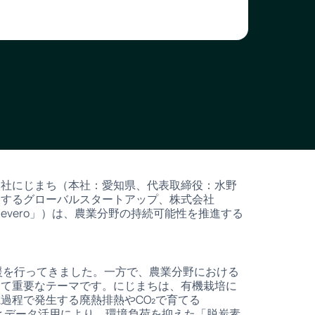
会社にじまち（本社：愛知県、代表取締役：水野
援するグローバルスタートアップ、株式会社
Zevero」）は、農業分野の持続可能性を推進する
支援を行ってきました。一方で、農業分野における
めて重要なテーマです。にじまちは、有機栽培に
過程で発生する廃熱排熱やCO₂で育てる
ーとデータ活用により、環境負荷を抑えた「脱炭素