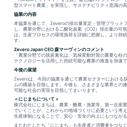
型スマート農業」を実現し、サステナビリティ意識の
協業の内容
本協業を通じて、Zeveroの排出量算定・管理プラッ
し、農業分野における二酸化炭素（CO2）排出量の可
は、生産プロセスの環境負荷を詳細に把握し、より持
す。
Zevero Japan CEO 森マーヴィンのコメント
「農業分野での脱炭素化は、気候変動対策の重要な柱
テクノロジーを活用した持続可能な農業の推進を加速
今後の展望
Zeveroは、今回の協業を通じて農業セクターにおけ
ムの構築を目指します。今後も、さまざまな業界との
可能な社会の実現を目指してまいります。
＜にじまちについて＞
株式会社にじまちは、農業・酪農・漁業等、第一次産
でいくことが、これからの地域づくりに必要という考
生産体制になることで、安心・安全の向上にもつなが
またわたしたち「にじまち」も生産者と消費者をつな