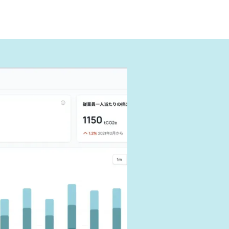
ように報
できる
す。
響を抑えま