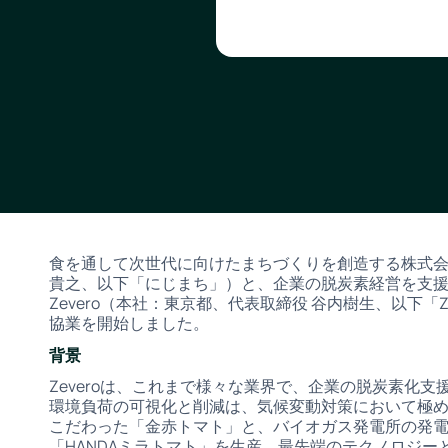
食を通して次世代に向けたまちづくりを創造する株式
貴之、以下「にじまち」）と、企業の脱炭素経営を支
Zevero（本社：東京都、代表取締役 谷内樹生、以下「
協業を開始しました。
背景
Zeveroは、これまで様々な業界で、企業の脱炭素化
環境負荷の可視化と削減は、気候変動対策において極
こだわった「金赤トマト」と、バイオガス発電所の発電
「HANDAミラトマト」を生産。最先端のテクノロジ