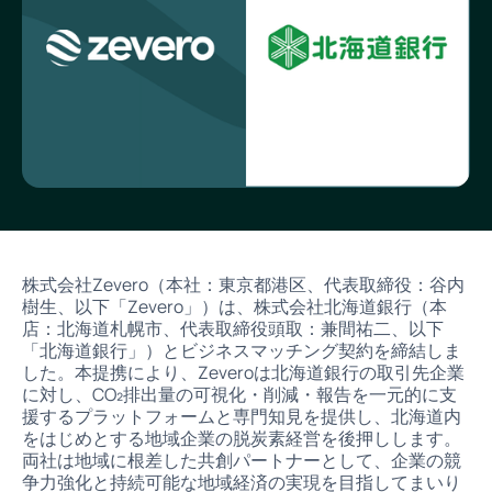
株式会社Zevero（本社：東京都港区、代表取締役：谷内
樹生、以下「Zevero」）は、株式会社北海道銀行（本
店：北海道札幌市、代表取締役頭取：兼間祐二、以下
「北海道銀行」）とビジネスマッチング契約を締結しま
した。本提携により、Zeveroは北海道銀行の取引先企業
に対し、CO₂排出量の可視化・削減・報告を一元的に支
援するプラットフォームと専門知見を提供し、北海道内
をはじめとする地域企業の脱炭素経営を後押しします。
両社は地域に根差した共創パートナーとして、企業の競
争力強化と持続可能な地域経済の実現を目指してまいり