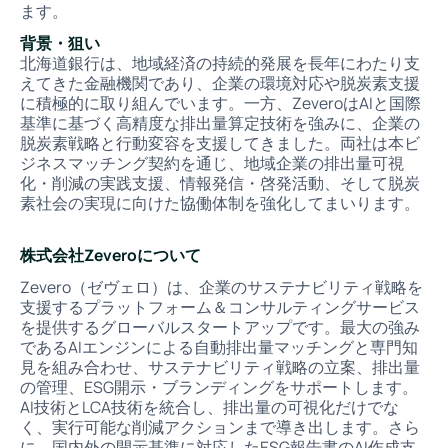
ます。
背景・狙い
北海道銀行は、地域経済の持続的発展を長年にわたり支
えてきた金融機関であり、企業の環境対応や脱炭素支援
に積極的に取り組んでいます。一方、ZeveroはAIと国際
基準に基づく高精度な排出量算定技術を強みに、企業の
脱炭素戦略と行動変容を支援してきました。両社は本ビ
ジネスマッチング契約を通じ、地域企業の排出量可視
化・削減の実践支援、情報発信・啓発活動、そして脱炭
素社会の実現に向けた協働体制を強化してまいります。
株式会社Zeveroについて
Zevero（ゼヴェロ）は、企業のサステナビリティ戦略を
支援するプラットフォーム＆コンサルティングサービス
を提供するグローバルスタートアップです。最大の強み
であるAIエンジンによる自動排出量マッチングと専門知
見を組み合わせ、サステナビリティ戦略の立案、排出量
の管理、ESG開示・ブランディングをサポートします。
AI技術とLCA技術を統合し、排出量の可視化だけでな
く、実行可能な削減アクションまで導き出します。さら
に、国内外の開示基準に対応したESG報告書のAI作成支