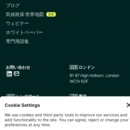
ブログ
気候政策 世界地図
新着
ウェビナー
ホワイトペーパー
専門用語集
お問い合わせ
🇬🇧 ロンドン
81-87 High Holborn, London
WC1V 6DF
LinkedIn
メールアドレス
🇸🇬 シンガポール
🇯🇵 東京
10 Anson Rd, #05-01,
〒107-0052 東京都港区赤坂5
International Plaza Singapore
丁目2−33
079903
IsaI AkasakA 1405室