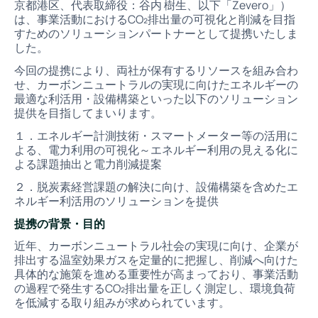
京都港区、代表取締役：谷内 樹生、以下「Zevero」）
は、事業活動におけるCO₂排出量の可視化と削減を目指
すためのソリューションパートナーとして提携いたしま
した。
今回の提携により、両社が保有するリソースを組み合わ
せ、カーボンニュートラルの実現に向けたエネルギーの
最適な利活用・設備構築といった以下のソリューション
提供を目指してまいります。
１．エネルギー計測技術・スマートメーター等の活用に
よる、電力利用の可視化～エネルギー利用の見える化に
よる課題抽出と電力削減提案
２．脱炭素経営課題の解決に向け、設備構築を含めたエ
ネルギー利活用のソリューションを提供
提携の背景・目的
近年、カーボンニュートラル社会の実現に向け、企業が
排出する温室効果ガスを定量的に把握し、削減へ向けた
具体的な施策を進める重要性が高まっており、事業活動
の過程で発生するCO₂排出量を正しく測定し、環境負荷
を低減する取り組みが求められています。