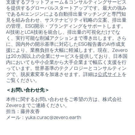
支援するプラットフォーム＆コンサルティングサービス
を提供するグローバルスタートアップです。最大の強み
であるAIエンジンによる自動排出量マッチングと専門知
見を組み合わせ、サステナビリティ戦略の立案、排出量
の管理、ESG開示・ブランディングをサポートします。
AI技術とLCA技術を統合し、排出量の可視化だけでな
く、実行可能な削減アクションまで導き出します。さら
に、国内外の開示基準に対応したESG報告書のAI作成支
援により、業務負担を大幅に軽減します。現在、Zevero
は20カ国以上の企業にサービスを提供しており、日本国
内においても中小企業から大手企業まで幅広く支援を行
っています。世界基準のテクノロジーとコンサルティン
グで、脱炭素変革を加速させます。詳細は
公式サイト
を
ご覧ください。
＜お問い合わせ先＞
本件に関するお問い合わせをご希望の方は、株式会社
Zeveroまでご連絡ください。
担当：藤井友香
メール：yuka.curac@zevero.earth