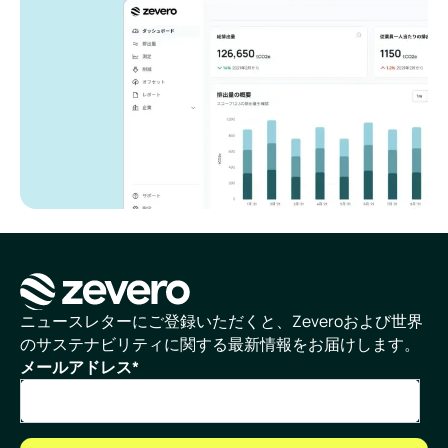
ホームページ
ニュースレターにご登録いただくと、Zeveroおよび世界
のサステナビリティに関する最新情報をお届けします。
メールアドレス
*