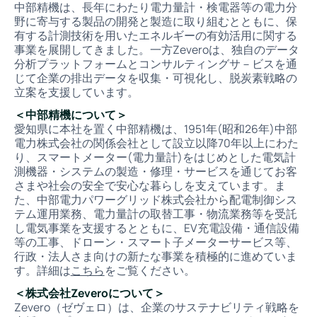
中部精機は、長年にわたり電力量計・検電器等の電力分
野に寄与する製品の開発と製造に取り組むとともに、保
有する計測技術を用いたエネルギーの有効活用に関する
事業を展開してきました。一方Zeveroは、独自のデータ
分析プラットフォームとコンサルティングサ－ビスを通
じて企業の排出データを収集・可視化し、脱炭素戦略の
立案を支援しています。
＜中部精機について＞
愛知県に本社を置く中部精機は、1951年(昭和26年)中部
電力株式会社の関係会社として設立以降70年以上にわた
り、スマートメーター(電力量計)をはじめとした電気計
測機器・システムの製造・修理・サービスを通じてお客
さまや社会の安全で安心な暮らしを支えています。ま
た、中部電力パワーグリッド株式会社から配電制御シス
テム運用業務、電力量計の取替工事・物流業務等を受託
し電気事業を支援するとともに、EV充電設備・通信設備
等の工事、ドローン・スマート子メーターサービス等、
行政・法人さま向けの新たな事業を積極的に進めていま
す。詳細は
こちら
をご覧ください。
＜株式会社Zeveroについて＞
Zevero（ゼヴェロ）は、企業のサステナビリティ戦略を