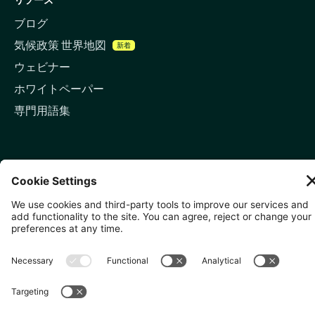
ブログ
気候政策 世界地図
新着
ウェビナー
ホワイトペーパー
専門用語集
お問い合わせ
🇬🇧 ロンドン
81-87 High Holborn, London
WC1V 6DF
LinkedIn
メールアドレス
🇸🇬 シンガポール
🇯🇵 東京
10 Anson Rd, #05-01,
〒107-0052 東京都港区赤坂5
International Plaza Singapore
丁目2−33
079903
IsaI AkasakA 1405室