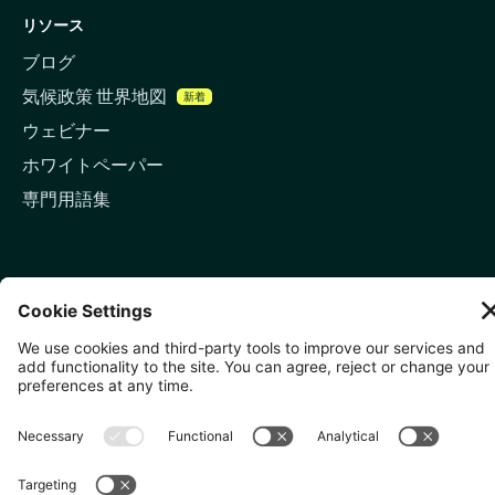
リソース
ブログ
気候政策 世界地図
新着
ウェビナー
ホワイトペーパー
専門用語集
お問い合わせ
🇬🇧 ロンドン
81-87 High Holborn, London
WC1V 6DF
LinkedIn
メールアドレス
🇸🇬 シンガポール
🇯🇵 東京
10 Anson Rd, #05-01,
〒107-0052 東京都港区赤坂5
International Plaza Singapore
丁目2−33
079903
IsaI AkasakA 1405室