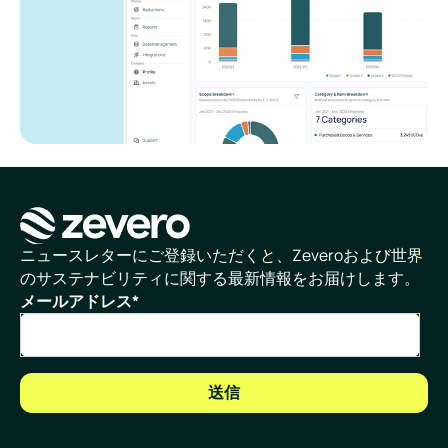
ホームページ
ニュースレターにご登録いただくと、Zeveroおよび世界
のサステナビリティに関する最新情報をお届けします。
メールアドレス
*