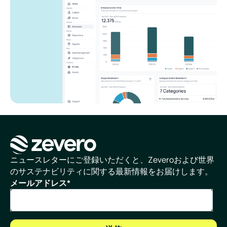
ホームページ
ニュースレターにご登録いただくと、Zeveroおよび世界
のサステナビリティに関する最新情報をお届けします。
メールアドレス
*