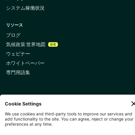
システム稼働状況
リソース
ブログ
気候政策 世界地図
新着
ウェビナー
ホワイトペーパー
専門用語集
お問い合わせ
🇬🇧 ロンドン
81-87 High Holborn, London
WC1V 6DF
LinkedIn
メールアドレス
🇸🇬 シンガポール
🇯🇵 東京