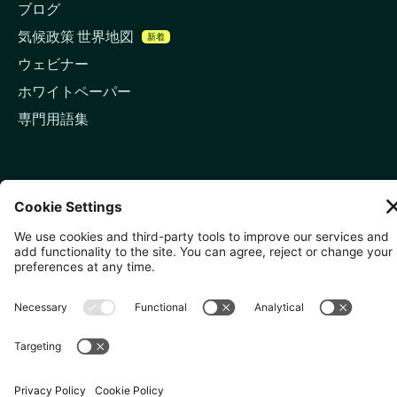
ブログ
気候政策 世界地図
新着
ウェビナー
ホワイトペーパー
専門用語集
お問い合わせ
🇬🇧 ロンドン
81-87 High Holborn, London
WC1V 6DF
LinkedIn
メールアドレス
🇸🇬 シンガポール
🇯🇵 東京
10 Anson Rd, #05-01,
〒107-0052 東京都港区赤坂5
International Plaza Singapore
丁目2−33
079903
IsaI AkasakA 1405室