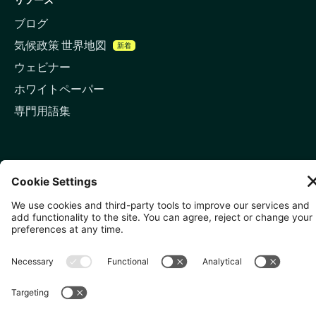
ブログ
気候政策 世界地図
新着
ウェビナー
ホワイトペーパー
専門用語集
お問い合わせ
🇬🇧 ロンドン
81-87 High Holborn, London
WC1V 6DF
LinkedIn
メールアドレス
🇸🇬 シンガポール
🇯🇵 東京
10 Anson Rd, #05-01,
〒107-0052 東京都港区赤坂5
International Plaza Singapore
丁目2−33
079903
IsaI AkasakA 1405室