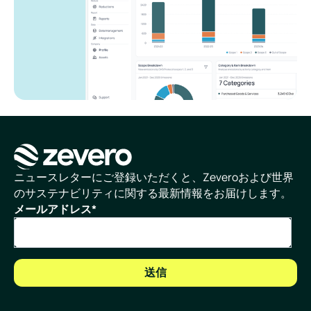
ホームページ
ニュースレターにご登録いただくと、Zeveroおよび世界
のサステナビリティに関する最新情報をお届けします。
メールアドレス
*