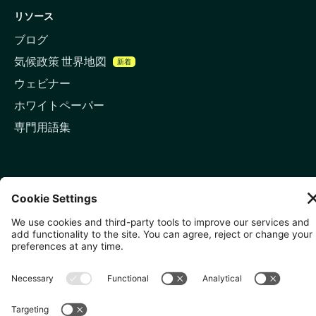
リソース
ブログ
気候政策 世界地図
新着
ウェビナー
ホワイトペーパー
専門用語集
お問い合わせ
🇬🇧 ロンドン
81-87 High Holborn, London
WC1V 6DF
LinkedIn
メールアドレス
🇸🇬 シンガポール
🇯🇵 東京
10 Anson Rd, #05-01,
〒107-0052 東京都港区赤坂5
International Plaza Singapore
丁目2−33
079903
IsaI AkasakA 1405室