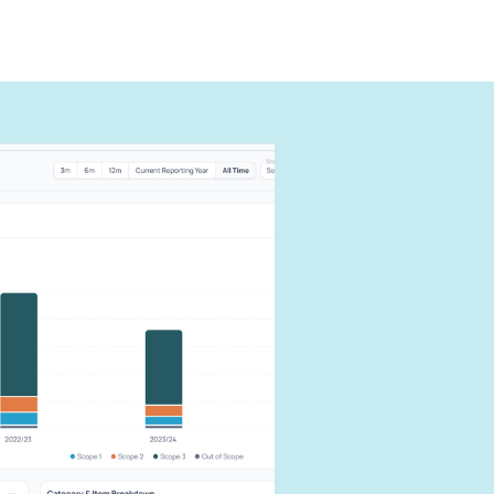
ように報
できる
す。
響を抑えま