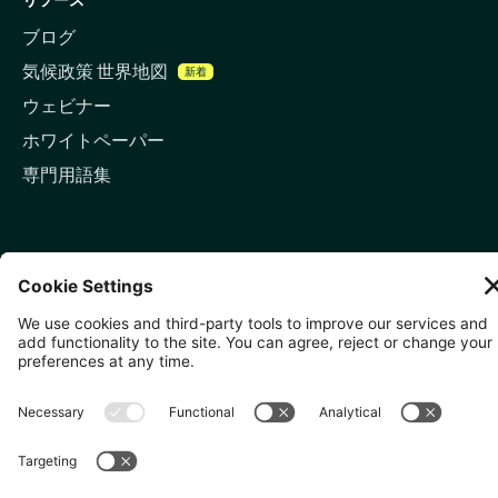
ブログ
気候政策 世界地図
新着
ウェビナー
ホワイトペーパー
専門用語集
お問い合わせ
🇬🇧 ロンドン
81-87 High Holborn, London
WC1V 6DF
LinkedIn
メールアドレス
🇸🇬 シンガポール
🇯🇵 東京
10 Anson Rd, #05-01,
〒107-0052 東京都港区赤坂5
International Plaza Singapore
丁目2−33
079903
IsaI AkasakA 1405室