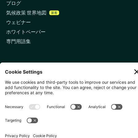
ブログ
気候政策 世界地図
新着
ウェビナー
ホワイトペーパー
専門用語集
お問い合わせ
🇬🇧 ロンドン
81-87 High Holborn, London
WC1V 6DF
LinkedIn
メールアドレス
🇸🇬 シンガポール
🇯🇵 東京
10 Anson Rd, #05-01,
〒107-0052 東京都港区赤坂5
International Plaza Singapore
丁目2−33
079903
IsaI AkasakA 1405室