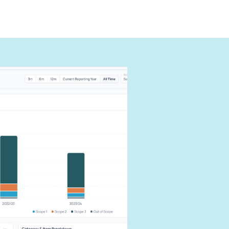
ように報
できる
す。
響を抑えま