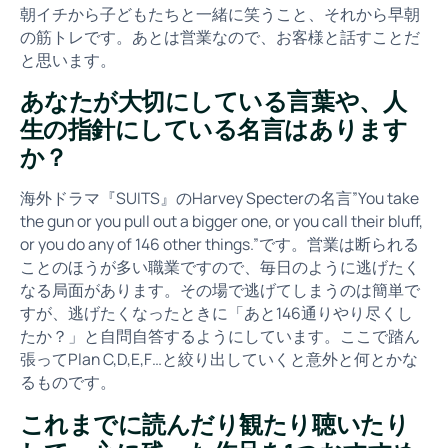
朝イチから子どもたちと一緒に笑うこと、それから早朝
の筋トレです。あとは営業なので、お客様と話すことだ
と思います。
あなたが大切にしている言葉や、人
生の指針にしている名言はあります
か？
海外ドラマ『SUITS』のHarvey Specterの名言”You take
the gun or you pull out a bigger one, or you call their bluff,
or you do any of 146 other things.”です。営業は断られる
ことのほうが多い職業ですので、毎日のように逃げたく
なる局面があります。その場で逃げてしまうのは簡単で
すが、逃げたくなったときに「あと146通りやり尽くし
たか？」と自問自答するようにしています。ここで踏ん
張ってPlan C,D,E,F…と絞り出していくと意外と何とかな
るものです。
これまでに読んだり観たり聴いたり