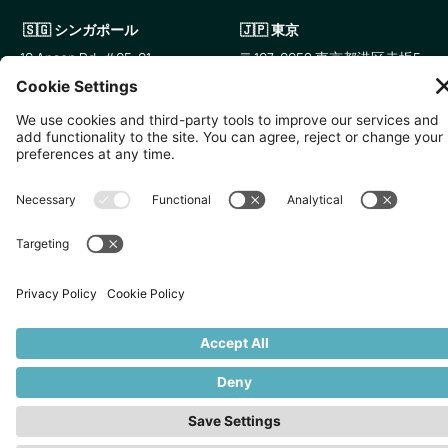
🇸🇬 シンガポール
🇯🇵 東京
10 Anson Rd, #05-01,
〒107-0052 東京都港区赤坂5
International Plaza Singapore
丁目2−33
079903
IsaI AkasakA 1405室
無断複写・転載を禁じます。
2026
Zevero. All rights reserved.
プライバシーポリシー
クッキーの設定