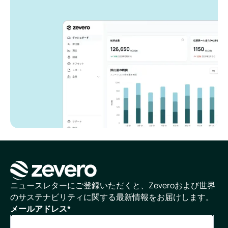
ホームページ
ニュースレターにご登録いただくと、Zeveroおよび世界
のサステナビリティに関する最新情報をお届けします。
メールアドレス
*