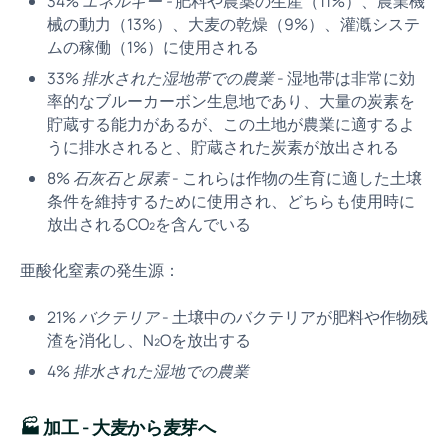
34%
エネルギー -
肥料や農薬の生産（11%）、農業機
械の動力（13%）、大麦の乾燥（9%）、灌漑システ
ムの稼働（1%）に使用される
33%
排水された湿地帯での農業
- 湿地帯は非常に効
率的なブルーカーボン生息地であり、大量の炭素を
貯蔵する能力があるが、この土地が農業に適するよ
うに排水されると、貯蔵された炭素が放出される
8%
石灰石と尿素
- これらは作物の生育に適した土壌
条件を維持するために使用され、どちらも使用時に
放出されるCO₂を含んでいる
亜酸化窒素の発生源：
21%
バクテリア
- 土壌中のバクテリアが肥料や作物残
渣を消化し、N₂Oを放出する
4%
排水された湿地での農業
🏭
加工 - 大麦から麦芽へ