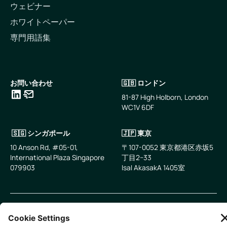
ウェビナー
ホワイトペーパー
専門用語集
お問い合わせ
🇬🇧 ロンドン
81-87 High Holborn, London
WC1V 6DF
LinkedIn
メールアドレス
🇸🇬 シンガポール
🇯🇵 東京
10 Anson Rd, #05-01,
〒107-0052 東京都港区赤坂5
International Plaza Singapore
丁目2−33
079903
IsaI AkasakA 1405室
無断複写・転載を禁じます。
2026
Zevero. All rights reserved.
プライバシーポリシー
クッキーの設定