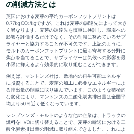
の削減方法とは
英国における麦芽の平均カーボンフットプリントは
0.77kg CO₂/kgですが、これは麦芽の調達先によって大き
く異なります。麦芽の調達先を慎重に検討し、環境への
影響を評価するだけでなく、その削減に努めているサプ
ライヤーと協力することが不可欠です。上記のように、
モルトのカーボンフットプリントに最も寄与する分野に
焦点を当てることで、サプライヤーは気候への影響を最
小限に抑えるよう効果的に取り組むことができます。
例えば、マントンズ社は、敷地内の再生可能エネルギー
に投資することで、麦芽の加工に必要なエネルギーによ
る排出量の削減に取り組んでいます。このような積極的
な変化により、マントンズの二酸化炭素排出量は全国平
均より50％近く低くなっています。
シンプソンズ・モルトのような他の企業は、トラックの
燃料をHVOに切り替えることで、麦芽の輸送における二
酸化炭素排出量の削減に取り組んできました。これによ