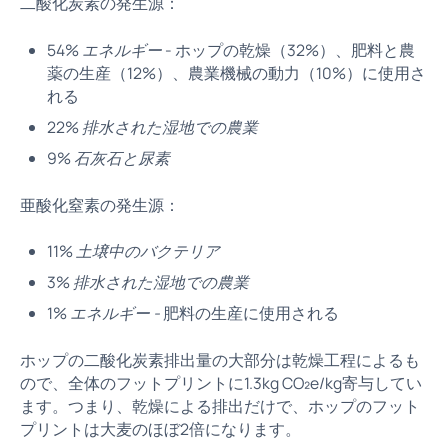
二酸化炭素の発生源：
54%
エネルギー
- ホップの乾燥（32%）、肥料と農
薬の生産（12%）、農業機械の動力（10%）に使用さ
れる
22%
排水された湿地での農業
9%
石灰石と尿素
亜酸化窒素の発生源：
11%
土壌中のバクテリア
3%
排水された湿地での農業
1%
エネルギー -
肥料の生産に使用される
ホップの二酸化炭素排出量の大部分は乾燥工程によるも
ので、全体のフットプリントに1.3kg CO₂e/kg寄与してい
ます。つまり、乾燥による排出だけで、ホップのフット
プリントは大麦のほぼ2倍になります。