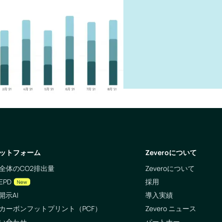
ットフォーム
Zeveroについて
全体のCO2排出量
Zeveroについて
EPD
採用
New
開示AI
導入実績
カーボンフットプリント（PCF）
Zevero ニュース
い合わせ
パートナー