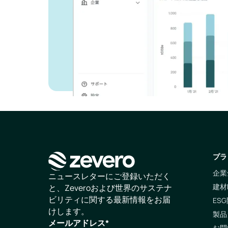
お問い合わせ
プラ
企業
ホームページ
ニュースレターにご登録いただく
建材
と、Zeveroおよび世界のサステナ
ビリティに関する最新情報をお届
ESG
けします。
製品
メールアドレス
*
お問