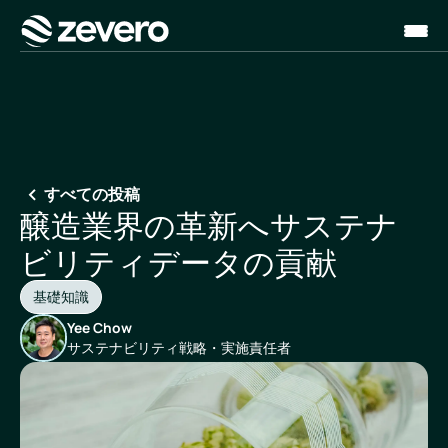
ホーム
すべての投稿
醸造業界の革新へサステナ
ビリティデータの貢献
基礎知識
Yee Chow
サステナビリティ戦略・実施責任者